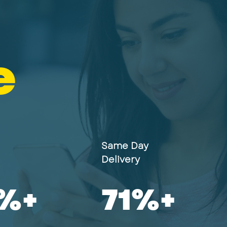
e
Same Day
Delivery
%+
90
%+