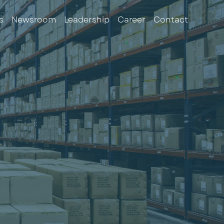
s
Newsroom
Leadership
Career
Contact