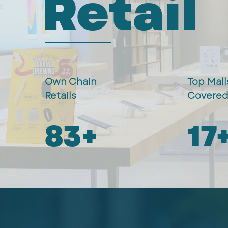
Retail
Own Chain
Top Mall
Retails
Covere
100
+
20