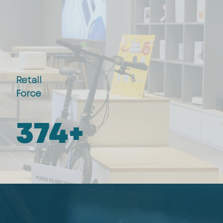
Retail
Force
450
+