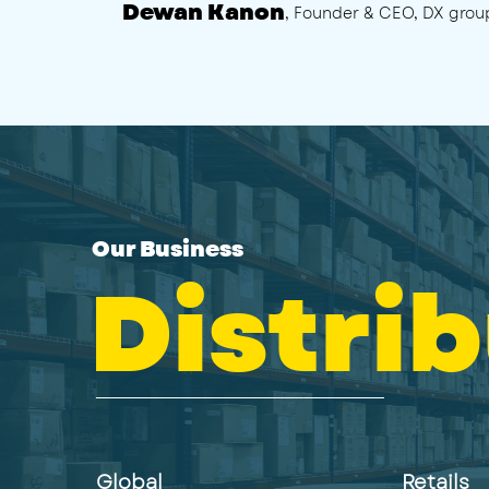
Dewan Kanon
, Founder & CEO, DX grou
Our Business
Distri
Global
Retails