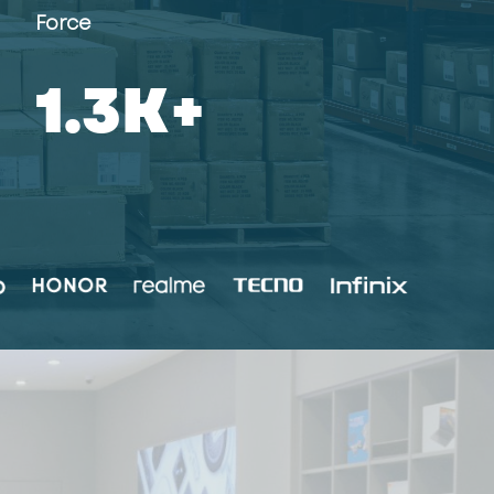
Force
1.5
K+