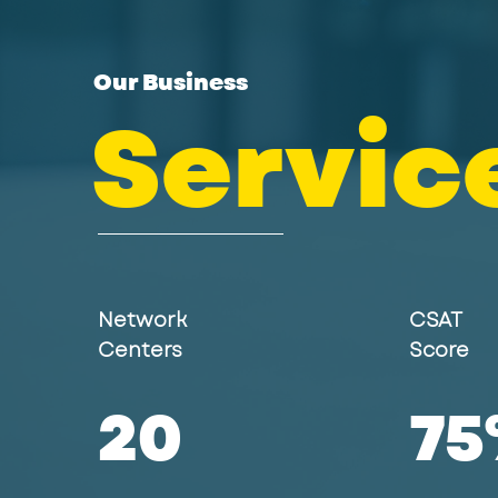
Our Business
Servic
Network
CSAT
Centers
Score
25
95