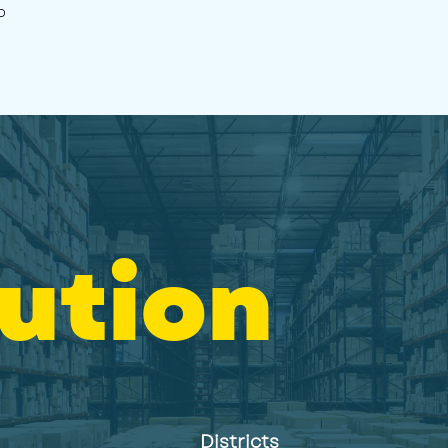
p
bution
Districts