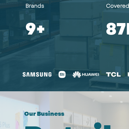
Brands
Covere
10
+
10
Our Business