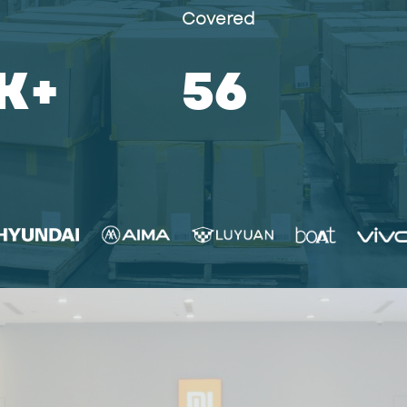
d
Covered
0
K+
64