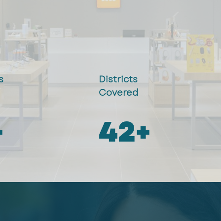
s
Districts
d
Covered
+
50
+